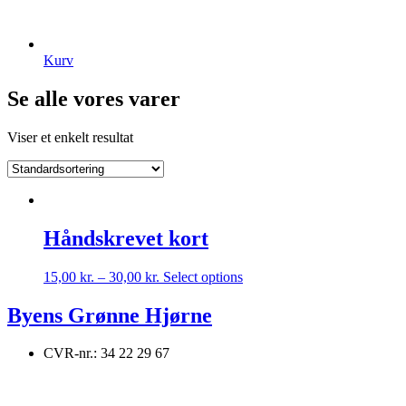
Kurv
Se alle vores varer
Viser et enkelt resultat
Håndskrevet kort
Dette
15,00
kr.
–
30,00
kr.
Select options
vare
har
Byens Grønne Hjørne
flere
varianter.
CVR-nr.: 34 22 29 67
Mulighederne
kan
vælges