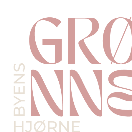
Videre
til
indhold