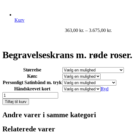
Kurv
363,00
kr.
–
3.675,00
kr.
Begravelseskrans m. røde roser.
Størrelse
Køn:
Personligt Satinbånd m. tryk
Håndskrevet kort
Ryd
Begravelseskrans
m.
Tilføj til kurv
røde
roser.
Andre varer i samme kategori
antal
Relaterede varer