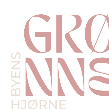
Videre
til
indhold