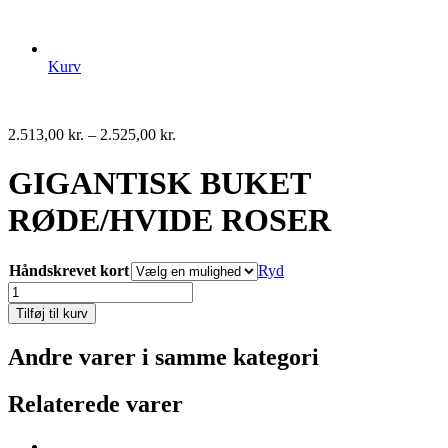
Kurv
2.513,00
kr.
–
2.525,00
kr.
GIGANTISK BUKET
RØDE/HVIDE ROSER
Håndskrevet kort
Ryd
GIGANTISK
BUKET
Tilføj til kurv
RØDE/HVIDE
ROSER
Andre varer i samme kategori
antal
Relaterede varer