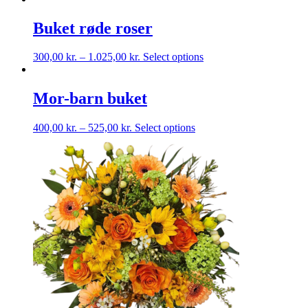
Buket røde roser
Dette
300,00
kr.
–
1.025,00
kr.
Select options
vare
har
flere
Mor-barn buket
varianter.
Mulighederne
Dette
400,00
kr.
–
525,00
kr.
Select options
kan
vare
vælges
har
på
flere
varesiden
varianter.
Mulighederne
kan
vælges
på
varesiden