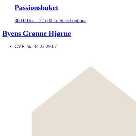
Passionsbuket
Dette
300,00
kr.
–
725,00
kr.
Select options
vare
har
Byens Grønne Hjørne
flere
varianter.
CVR-nr.: 34 22 29 67
Mulighederne
kan
vælges
på
varesiden