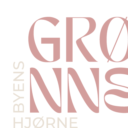
Videre
til
indhold