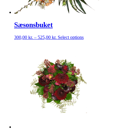
Sæsonsbuket
Dette
300,00
kr.
–
525,00
kr.
Select options
vare
har
flere
varianter.
Mulighederne
kan
vælges
på
varesiden