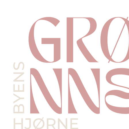
Videre
til
indhold